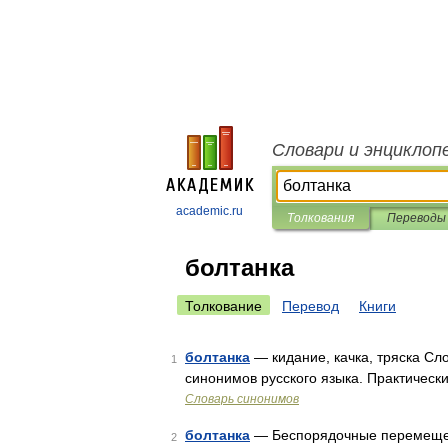
Словари и энциклоп
academic.ru
Толкования
Переводы
болтанка
Толкование
Перевод
Книги
болтанка
— кидание, качка, тряска Сл
1
синонимов русского языка. Практически
Словарь синонимов
болтанка
— Беспорядочные перемещени
2