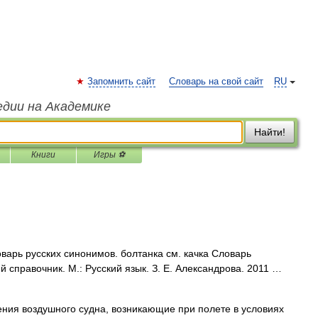
Запомнить сайт
Словарь на свой сайт
RU
едии на Академике
Найти!
Книги
Игры ⚽
оварь русских синонимов. болтанка см. качка Словарь
й справочник. М.: Русский язык. З. Е. Александрова. 2011 …
я воздушного судна, возникающие при полете в условиях