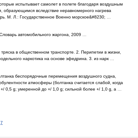
 которые испытывает самолет в полете благодаря воздушным
я, образующимся вследствие неравномерного нагрева
арь. М. Л.: Государственное Военно морское&#8230; …
 Словарь автомобильного жаргона, 2009 …
 тряска в общественном транспорте. 2. Перипетии в жизни,
модельного наркотика на основе эфедрина. 3. из нарк …
лтанка беспорядочные перемещения воздушного судна,
рбулентности атмосферы (болтанка считается слабой, когда
/ 0,5 g; умеренной до +/ 1,0 g; сильной более +/ 1,0 g, а …
7