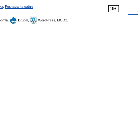
ка
,
Реклама на сайте
18+
omla,
Drupal,
WordPress, MODx.