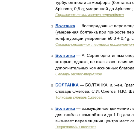
турбулентности атмосферы (болтанка сч
&plusmn; 0,5 g; умеренной до &plusmn;
Справочник технического переводчика
Болтанка
— беспорядочные перемещен
3
(умеренная болтанка при приросте пере
конфигурации умеренная ±0,3 ÷ 0,4g, 
Словарь-справочник терминов нормативно-
Болтанка
— А. Серия однотипных опер
4
которые, однако, не оказывают влияния
дополнительных комиссионных благода
Словарь бизнес-терминов
БОЛТАНКА
— БОЛТАНКА, и, жен. (разг.
5
словарь Ожегова. С.И. Ожегов, Н.Ю. Ш
Толковый словарь Ожегова
Болтанка
— возмущённое движение лет
6
для тяжёлых самолётов и до 1 Гц для л
вызывает перемещения центра масс ле
Энциклопедия техники