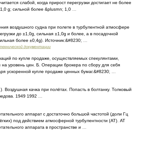
итается слабой, когда прирост перегрузки достигает не более
 1,0 g; сильной более &plusmn; 1,0 …
ия воздушного судна при полете в турбулентной атмосфере
грузки до ±1,0g, сильная ±1,0g и более, а в посадочной
сильная более ±0,4g). Источник:&#8230; …
технической документации
аций по купле продаже, осуществляемых спекулянтами,
 на уровень цен. Б. Операции брокера по сбору для себя
ря ускоренной купле продаже ценных бумаг.&#8230; …
). Воздушная качка при полётах. Попасть в болтанку. Толковый
ведова. 1949 1992 …
ательного аппарат с достаточно большой частотой (доли Гц
ёгких) под действием атмосферной турбулентности (AT). AT
тательного аппарата в пространстве и …