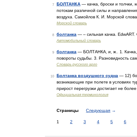
БОЛТАНКА
— качка, броски и толчки,
7
потокам различной силы и направлени
воздуха. Самойлов К. И. Морской слов
Морской словарь
болтанка
— – сильная качка. EdwART.
8
Автомобильный словарь
болтанка
— БОЛТАНКА, и, ж.. 1. Качка,
9
повороты судьбы. 3. Разновидность са
Словарь русского арго
Болтанка воздушного судна
— 12) бо
10
возникающие при полете в условиях ту
прирост перегрузки достигает не более +
Официальная терминология
Страницы
Следующая
→
1
2
3
4
5
6